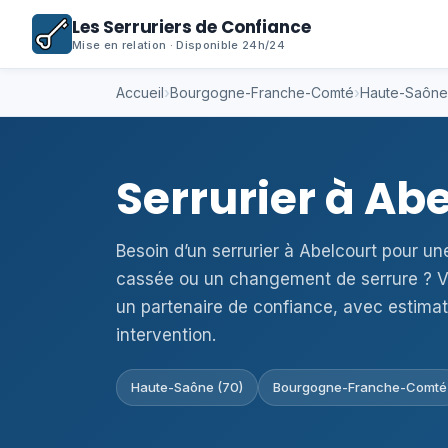
Les Serruriers de Confiance
Mise en relation · Disponible 24h/24
Accueil
›
Bourgogne-Franche-Comté
›
Haute-Saône
Serrurier à Ab
Besoin d’un serrurier à Abelcourt pour un
cassée ou un changement de serrure ? V
un partenaire de confiance, avec estimat
intervention.
Haute-Saône (70)
Bourgogne-Franche-Comté