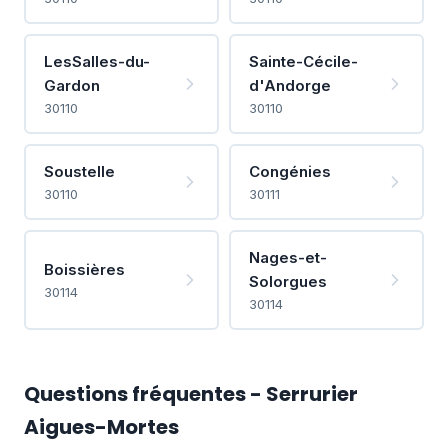
LesSalles-du-
Sainte-Cécile-
Gardon
d'Andorge
30110
30110
Soustelle
Congénies
30110
30111
Nages-et-
Boissières
Solorgues
30114
30114
Questions fréquentes - Serrurier
Aigues-Mortes