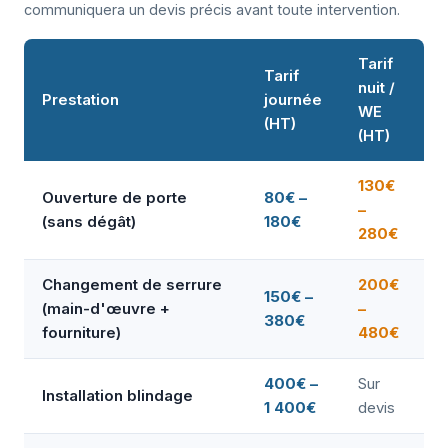
communiquera un devis précis avant toute intervention.
Tarif
Tarif
nuit /
Prestation
journée
WE
(HT)
(HT)
130€
Ouverture de porte
80€ –
–
(sans dégât)
180€
280€
Changement de serrure
200€
150€ –
(main-d'œuvre +
–
380€
fourniture)
480€
400€ –
Sur
Installation blindage
1 400€
devis