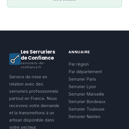
Les Serruriers
ANNUAIRE
de Confiance
serruriers-de-
Par région
confiance.fr
Par département
Service de mise en
Serrurier Paris
relation avec des
Serrurier Lyon
serruriers professionnels
Serrurier Marseille
partout en France. Nous
Serrurier Bordeaux
recevons votre demande
Serrurier Toulouse
et la transmettons à un
Serrurier Nantes
artisan disponible dans
votre secteur.