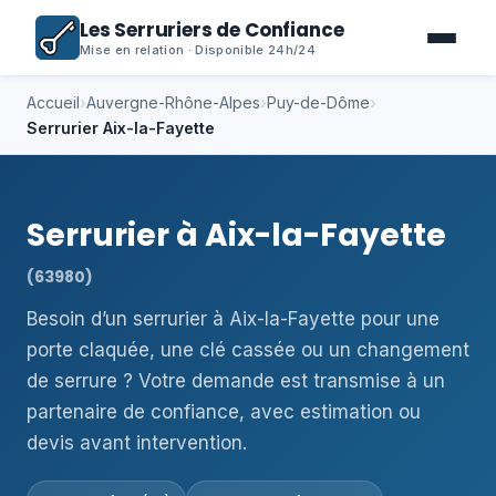
Les Serruriers de Confiance
Mise en relation · Disponible 24h/24
Accueil
›
Auvergne-Rhône-Alpes
›
Puy-de-Dôme
›
Serrurier Aix-la-Fayette
Serrurier à Aix-la-Fayette
(63980)
Besoin d’un serrurier à Aix-la-Fayette pour une
porte claquée, une clé cassée ou un changement
de serrure ? Votre demande est transmise à un
partenaire de confiance, avec estimation ou
devis avant intervention.