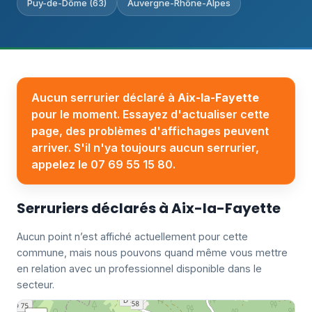
Puy-de-Dôme (63)
Auvergne-Rhône-Alpes
Aucun serrurier déclaré à
Aix-la-Fayette
pour le moment. Essayez d'actualiser cette
page, des problèmes d'affichages peuvent
arriver. S'il n'ya toujours aucun serrurier,
appelez le 07 69 55 15 80.
Serruriers déclarés à Aix-la-Fayette
Aucun point n’est affiché actuellement pour cette
commune, mais nous pouvons quand même vous mettre
en relation avec un professionnel disponible dans le
secteur.