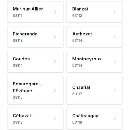
Mur-sur-Allier
Blanzat
63111
63112
Picherande
Authezat
63113
63114
Coudes
Montpeyroux
63114
63114
Beauregard-
Chauriat
l'Évêque
63117
63116
Cébazat
Châteaugay
63118
63119