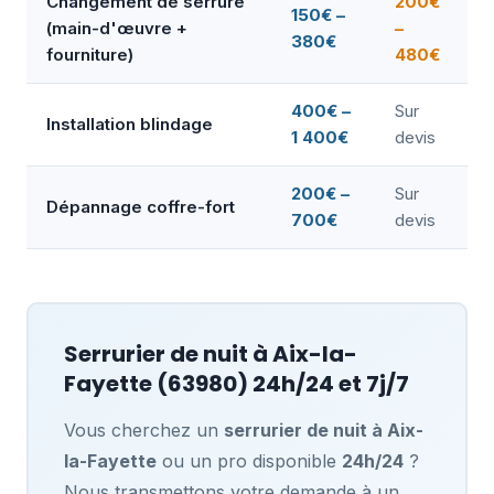
Changement de serrure
200€
150€ –
(main-d'œuvre +
–
380€
fourniture)
480€
400€ –
Sur
Installation blindage
1 400€
devis
200€ –
Sur
Dépannage coffre-fort
700€
devis
Serrurier de nuit à
Aix-la-
Fayette
(63980) 24h/24 et 7j/7
Vous cherchez un
serrurier de nuit à Aix-
la-Fayette
ou un pro disponible
24h/24
?
Nous transmettons votre demande à un