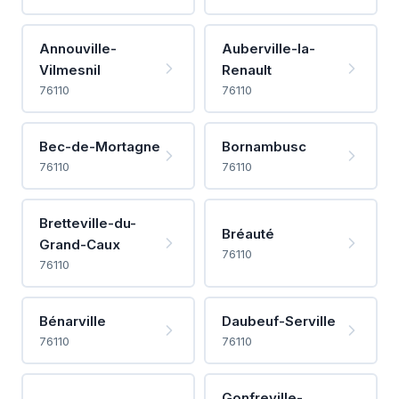
Annouville-
Auberville-la-
Vilmesnil
Renault
76110
76110
Bec-de-Mortagne
Bornambusc
76110
76110
Bretteville-du-
Bréauté
Grand-Caux
76110
76110
Bénarville
Daubeuf-Serville
76110
76110
Gonfreville-