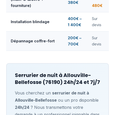
380€
fourniture)
480€
400€ –
Sur
Installation blindage
1 400€
devis
200€ –
Sur
Dépannage coffre-fort
700€
devis
Serrurier de nuit à
Allouville-
Bellefosse
(76190) 24h/24 et 7j/7
Vous cherchez un
serrurier de nuit à
Allouville-Bellefosse
ou un pro disponible
24h/24
? Nous transmettons votre
demande à un professionnel joignable dans