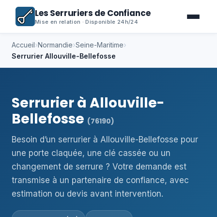
Les Serruriers de Confiance
Mise en relation · Disponible 24h/24
Accueil
›
Normandie
›
Seine-Maritime
›
Serrurier Allouville-Bellefosse
Serrurier à Allouville-
Bellefosse
(76190)
Besoin d’un serrurier à Allouville-Bellefosse pour
une porte claquée, une clé cassée ou un
changement de serrure ? Votre demande est
transmise à un partenaire de confiance, avec
estimation ou devis avant intervention.