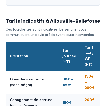
Tarifs indicatifs à Allouville-Bellefosse
Ces fourchettes sont indicatives. Le serrurier vous
communiquera un devis précis avant toute intervention.
Tarif
Tarif
nuit /
Prestation
journée
WE
(HT)
(HT)
130€
Ouverture de porte
80€ –
–
(sans dégât)
180€
280€
Changement de serrure
200€
150€ –
(main-d'œuvre +
–