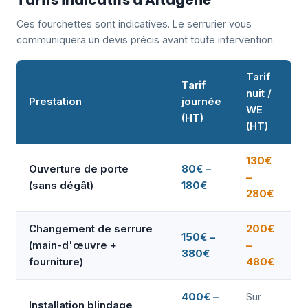
Tarifs indicatifs à Altagène
Ces fourchettes sont indicatives. Le serrurier vous
communiquera un devis précis avant toute intervention.
Tarif
Tarif
nuit /
Prestation
journée
WE
(HT)
(HT)
130€
Ouverture de porte
80€ –
–
(sans dégât)
180€
280€
Changement de serrure
200€
150€ –
(main-d'œuvre +
–
380€
fourniture)
480€
400€ –
Sur
Installation blindage