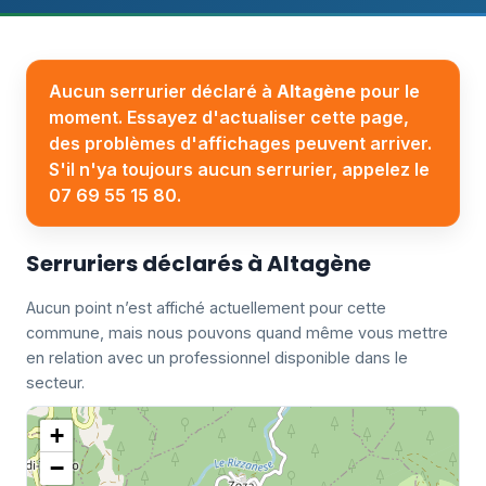
Aucun serrurier déclaré à
Altagène
pour le
moment. Essayez d'actualiser cette page,
des problèmes d'affichages peuvent arriver.
S'il n'ya toujours aucun serrurier, appelez le
07 69 55 15 80.
Serruriers déclarés à Altagène
Aucun point n’est affiché actuellement pour cette
commune, mais nous pouvons quand même vous mettre
en relation avec un professionnel disponible dans le
secteur.
+
−