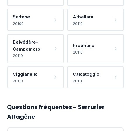
Sartène
Arbellara
20100
20110
Belvédère-
Propriano
Campomoro
20110
20110
Viggianello
Calcatoggio
20110
20111
Questions fréquentes - Serrurier
Altagène