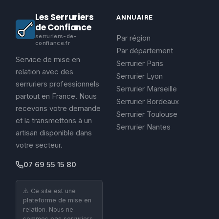
Les Serruriers
ANNUAIRE
de Confiance
serruriers-de-
Par région
confiance.fr
Par département
Service de mise en
Serrurier Paris
relation avec des
Serrurier Lyon
serruriers professionnels
Serrurier Marseille
partout en France. Nous
Serrurier Bordeaux
recevons votre demande
Serrurier Toulouse
et la transmettons à un
Serrurier Nantes
artisan disponible dans
votre secteur.
07 69 55 15 80
⚠️ Ce site est une
plateforme de mise en
relation. Nous ne
sommes pas serruriers.