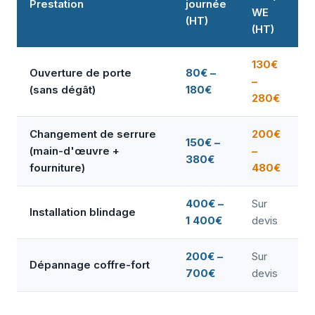
Prestation
journée
WE
(HT)
(HT)
130€
Ouverture de porte
80€ –
–
(sans dégât)
180€
280€
Changement de serrure
200€
150€ –
(main-d'œuvre +
–
380€
fourniture)
480€
400€ –
Sur
Installation blindage
1 400€
devis
200€ –
Sur
Dépannage coffre-fort
700€
devis