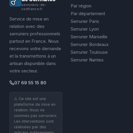
serruriers-de-
Par région
confiance.fr
Par département
Service de mise en
Serrurier Paris
relation avec des
Serrurier Lyon
serruriers professionnels
Serrurier Marseille
partout en France. Nous
Serrurier Bordeaux
recevons votre demande
Serrurier Toulouse
et la transmettons à un
Serrurier Nantes
artisan disponible dans
votre secteur.
07 69 55 15 80
⚠️ Ce site est une
plateforme de mise en
relation. Nous ne
sommes pas serruriers.
Les interventions sont
réalisées par des
artisans indépendants.