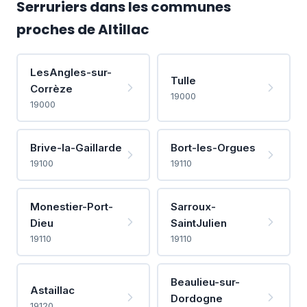
Serruriers dans les communes
proches de Altillac
LesAngles-sur-
Tulle
Corrèze
19000
19000
Brive-la-Gaillarde
Bort-les-Orgues
19100
19110
Monestier-Port-
Sarroux-
Dieu
SaintJulien
19110
19110
Beaulieu-sur-
Astaillac
Dordogne
19120