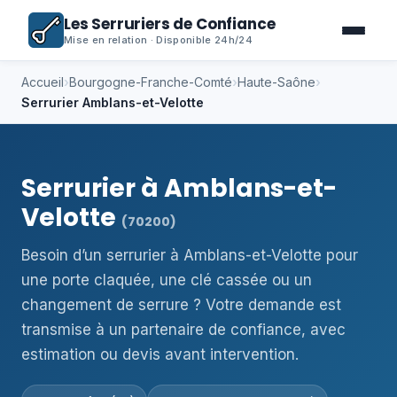
Les Serruriers de Confiance
Mise en relation · Disponible 24h/24
Accueil
›
Bourgogne-Franche-Comté
›
Haute-Saône
›
Serrurier Amblans-et-Velotte
Serrurier à Amblans-et-
Velotte
(70200)
Besoin d’un serrurier à Amblans-et-Velotte pour
une porte claquée, une clé cassée ou un
changement de serrure ? Votre demande est
transmise à un partenaire de confiance, avec
estimation ou devis avant intervention.