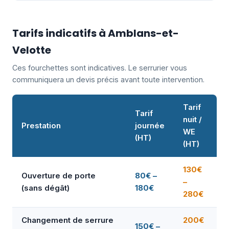
Tarifs indicatifs à Amblans-et-
Velotte
Ces fourchettes sont indicatives. Le serrurier vous
communiquera un devis précis avant toute intervention.
Tarif
Tarif
nuit /
Prestation
journée
WE
(HT)
(HT)
130€
Ouverture de porte
80€ –
–
(sans dégât)
180€
280€
Changement de serrure
200€
150€ –