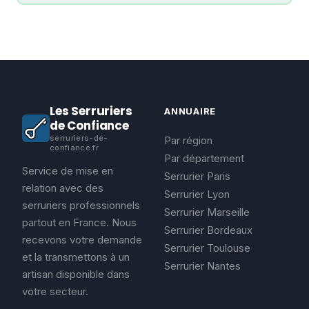
Les Serruriers
ANNUAIRE
de Confiance
serruriers-de-
Par région
confiance.fr
Par département
Service de mise en
Serrurier Paris
relation avec des
Serrurier Lyon
serruriers professionnels
Serrurier Marseille
partout en France. Nous
Serrurier Bordeaux
recevons votre demande
Serrurier Toulouse
et la transmettons à un
Serrurier Nantes
artisan disponible dans
votre secteur.