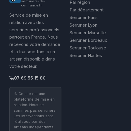
serruriers-de-
Par région
confiance.fr
Par département
Service de mise en
Serrurier Paris
relation avec des
Serrurier Lyon
serruriers professionnels
Serrurier Marseille
partout en France. Nous
Serrurier Bordeaux
recevons votre demande
Serrurier Toulouse
et la transmettons à un
Serrurier Nantes
artisan disponible dans
votre secteur.
07 69 55 15 80
⚠️ Ce site est une
plateforme de mise en
relation. Nous ne
sommes pas serruriers.
Les interventions sont
réalisées par des
artisans indépendants.