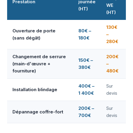
Prestation
journée
WE
(HT)
(HT)
130€
Ouverture de porte
80€ –
–
(sans dégât)
180€
280€
Changement de serrure
200€
150€ –
(main-d'œuvre +
–
380€
fourniture)
480€
400€ –
Sur
Installation blindage
1 400€
devis
200€ –
Sur
Dépannage coffre-fort
700€
devis