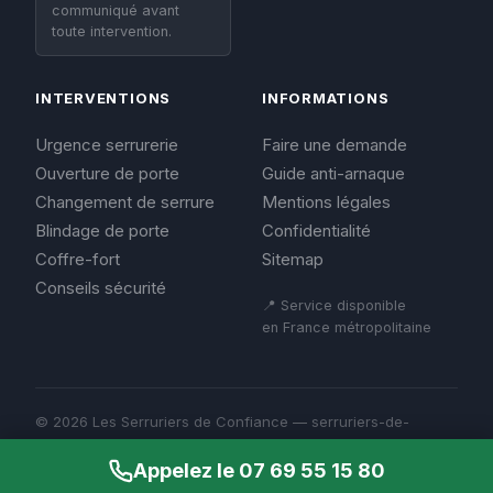
communiqué avant
toute intervention.
INTERVENTIONS
INFORMATIONS
Urgence serrurerie
Faire une demande
Ouverture de porte
Guide anti-arnaque
Changement de serrure
Mentions légales
Blindage de porte
Confidentialité
Coffre-fort
Sitemap
Conseils sécurité
📍 Service disponible
en France métropolitaine
© 2026 Les Serruriers de Confiance — serruriers-de-
confiance.fr
Mentions légales
Appelez le 07 69 55 15 80
Confidentialité
Sitemap