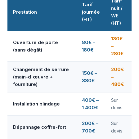
Tarif
Tarif
nuit /
Prestation
journée
WE
(HT)
(HT)
130€
Ouverture de porte
80€ –
–
(sans dégât)
180€
280€
Changement de serrure
200€
150€ –
(main-d'œuvre +
–
380€
fourniture)
480€
400€ –
Sur
Installation blindage
1 400€
devis
200€ –
Sur
Dépannage coffre-fort
700€
devis