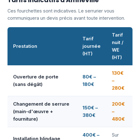
Tarifs indicatifs à Amnéville
Ces fourchettes sont indicatives. Le serrurier vous
communiquera un devis précis avant toute intervention.
Tarif
Tarif
nuit /
Prestation
journée
WE
(HT)
(HT)
130€
Ouverture de porte
80€ –
–
(sans dégât)
180€
280€
Changement de serrure
200€
150€ –
(main-d'œuvre +
–
380€
fourniture)
480€
400€ –
Sur
Installation blindage