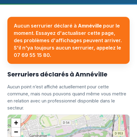
Aucun serrurier déclaré à
Amnéville
pour le
moment. Essayez d'actualiser cette page,
des problèmes d'affichages peuvent arriver.
S'il n'ya toujours aucun serrurier, appelez le
07 69 55 15 80.
Serruriers déclarés à Amnéville
Aucun point n’est affiché actuellement pour cette
commune, mais nous pouvons quand même vous mettre
en relation avec un professionnel disponible dans le
secteur.
+
−