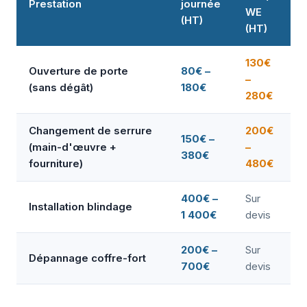
Prestation
journée
WE
(HT)
(HT)
130€
Ouverture de porte
80€ –
–
(sans dégât)
180€
280€
Changement de serrure
200€
150€ –
(main-d'œuvre +
–
380€
fourniture)
480€
400€ –
Sur
Installation blindage
1 400€
devis
200€ –
Sur
Dépannage coffre-fort
700€
devis