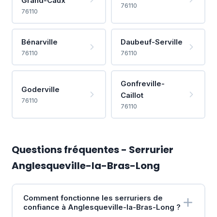
Grand-Caux
76110
76110
Bénarville
Daubeuf-Serville
76110
76110
Gonfreville-
Goderville
Caillot
76110
76110
Questions fréquentes - Serrurier
Anglesqueville-la-Bras-Long
Comment fonctionne les serruriers de
confiance à Anglesqueville-la-Bras-Long ?