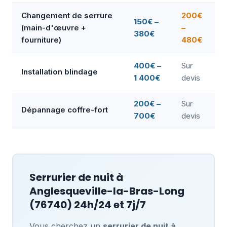
Changement de serrure
200€
150€ –
(main-d'œuvre +
–
380€
fourniture)
480€
400€ –
Sur
Installation blindage
1 400€
devis
200€ –
Sur
Dépannage coffre-fort
700€
devis
Serrurier de nuit à
Anglesqueville-la-Bras-Long
(76740) 24h/24 et 7j/7
Vous cherchez un
serrurier de nuit à