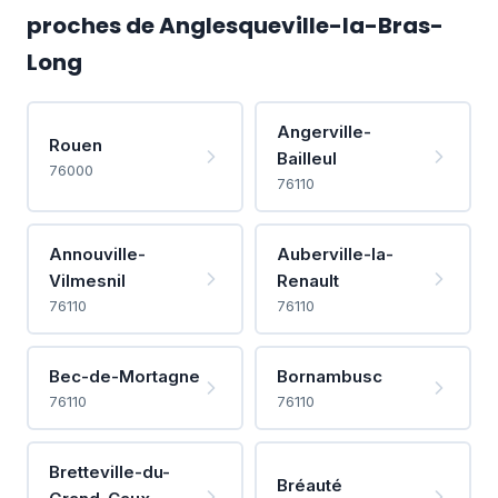
proches de Anglesqueville-la-Bras-
Long
Angerville-
Rouen
Bailleul
76000
76110
Annouville-
Auberville-la-
Vilmesnil
Renault
76110
76110
Bec-de-Mortagne
Bornambusc
76110
76110
Bretteville-du-
Bréauté