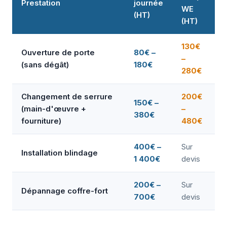
Prestation
journée
WE
(HT)
(HT)
130€
Ouverture de porte
80€ –
–
(sans dégât)
180€
280€
Changement de serrure
200€
150€ –
(main-d'œuvre +
–
380€
fourniture)
480€
400€ –
Sur
Installation blindage
1 400€
devis
200€ –
Sur
Dépannage coffre-fort
700€
devis