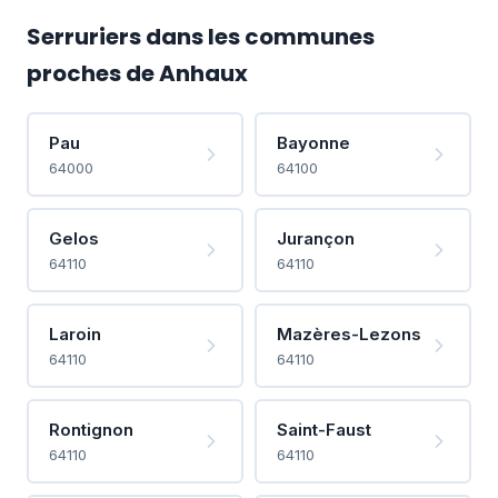
Serruriers dans les communes
proches de Anhaux
Pau
Bayonne
64000
64100
Gelos
Jurançon
64110
64110
Laroin
Mazères-Lezons
64110
64110
Rontignon
Saint-Faust
64110
64110