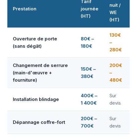
Tarif
nuit /
Prestation
journée
WE
(HT)
(HT)
130€
Ouverture de porte
80€ –
–
(sans dégât)
180€
280€
Changement de serrure
200€
150€ –
(main-d'œuvre +
–
380€
fourniture)
480€
400€ –
Sur
Installation blindage
1 400€
devis
200€ –
Sur
Dépannage coffre-fort
700€
devis