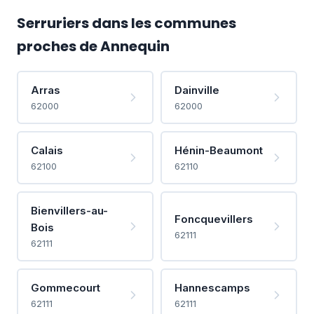
Serruriers dans les communes
proches de Annequin
Arras
Dainville
62000
62000
Calais
Hénin-Beaumont
62100
62110
Bienvillers-au-
Foncquevillers
Bois
62111
62111
Gommecourt
Hannescamps
62111
62111