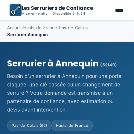
Les Serruriers de Confiance
Mise en relation · Disponible 24h/24
Accueil
›
Hauts-de-France
›
Pas-de-Calais
›
Serrurier Annequin
Serrurier à Annequin
(62149)
Besoin d’un serrurier à Annequin pour une porte
claquée, une clé cassée ou un changement de
serrure ? Votre demande est transmise à un
partenaire de confiance, avec estimation ou
devis avant intervention.
Pas-de-Calais (62)
Hauts-de-France