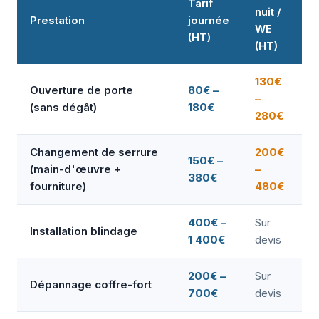
Tarif
nuit /
Prestation
journée
WE
(HT)
(HT)
130€
Ouverture de porte
80€ –
–
(sans dégât)
180€
280€
Changement de serrure
200€
150€ –
(main-d'œuvre +
–
380€
fourniture)
480€
400€ –
Sur
Installation blindage
1 400€
devis
200€ –
Sur
Dépannage coffre-fort
700€
devis