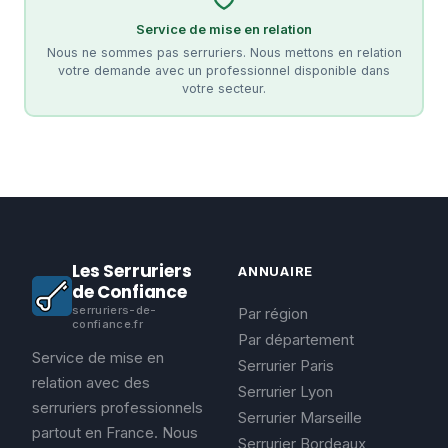
Service de mise en relation
Nous ne sommes pas serruriers. Nous mettons en relation
votre demande avec un professionnel disponible dans
votre secteur.
Les Serruriers
ANNUAIRE
de Confiance
serruriers-de-
Par région
confiance.fr
Par département
Service de mise en
Serrurier Paris
relation avec des
Serrurier Lyon
serruriers professionnels
Serrurier Marseille
partout en France. Nous
Serrurier Bordeaux