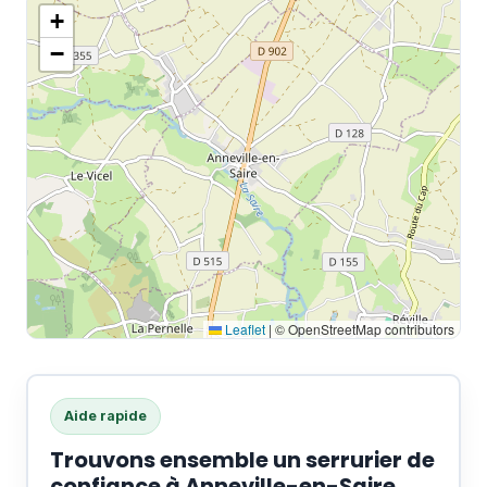
+
−
Leaflet
|
© OpenStreetMap contributors
Aide rapide
Trouvons ensemble un serrurier de
confiance à Anneville-en-Saire