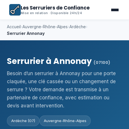
Les Serruriers de Confiance
Mise en relation · Disponible 24h/24
Accueil
›
Auvergne-Rhône-Alpes
›
Ardèche
›
Serrurier Annonay
Serrurier à Annonay
(07100)
Besoin d’un serrurier à Annonay pour une porte
claquée, une clé cassée ou un changement de
serrure ? Votre demande est transmise à un
partenaire de confiance, avec estimation ou
devis avant intervention.
Ardèche (07)
Auvergne-Rhône-Alpes