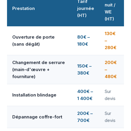
Tarif
nuit /
Prestation
journée
WE
(HT)
(HT)
130€
Ouverture de porte
80€ –
–
(sans dégât)
180€
280€
Changement de serrure
200€
150€ –
(main-d'œuvre +
–
380€
fourniture)
480€
400€ –
Sur
Installation blindage
1 400€
devis
200€ –
Sur
Dépannage coffre-fort
700€
devis