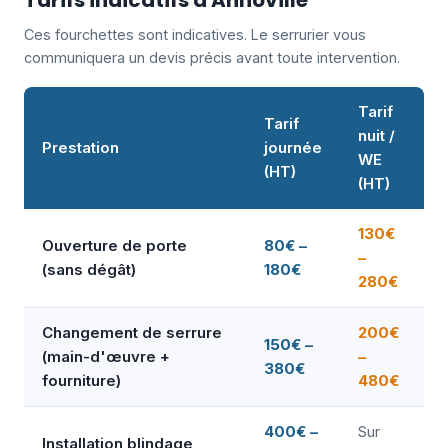
Tarifs indicatifs à Annoville
Ces fourchettes sont indicatives. Le serrurier vous
communiquera un devis précis avant toute intervention.
Tarif
Tarif
nuit /
Prestation
journée
WE
(HT)
(HT)
130€
Ouverture de porte
80€ –
–
(sans dégât)
180€
280€
Changement de serrure
200€
150€ –
(main-d'œuvre +
–
380€
fourniture)
480€
400€ –
Sur
Installation blindage