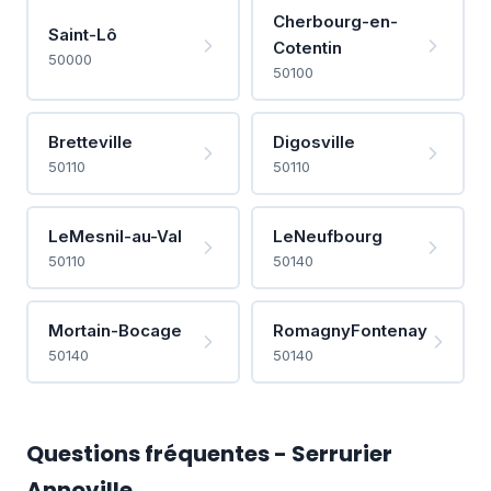
Cherbourg-en-
Saint-Lô
Cotentin
50000
50100
Bretteville
Digosville
50110
50110
LeMesnil-au-Val
LeNeufbourg
50110
50140
Mortain-Bocage
RomagnyFontenay
50140
50140
Questions fréquentes - Serrurier
Annoville