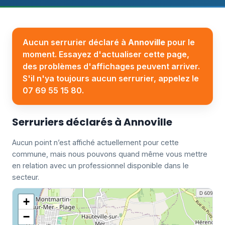
Aucun serrurier déclaré à
Annoville
pour le
moment. Essayez d'actualiser cette page,
des problèmes d'affichages peuvent arriver.
S'il n'ya toujours aucun serrurier, appelez le
07 69 55 15 80.
Serruriers déclarés à Annoville
Aucun point n’est affiché actuellement pour cette
commune, mais nous pouvons quand même vous mettre
en relation avec un professionnel disponible dans le
secteur.
+
−