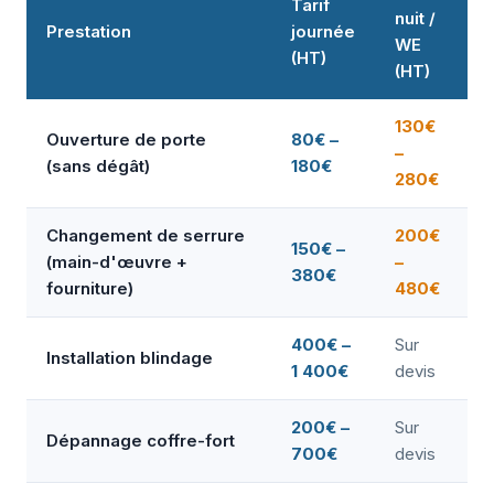
Tarif
nuit /
Prestation
journée
WE
(HT)
(HT)
130€
Ouverture de porte
80€ –
–
(sans dégât)
180€
280€
Changement de serrure
200€
150€ –
(main-d'œuvre +
–
380€
fourniture)
480€
400€ –
Sur
Installation blindage
1 400€
devis
200€ –
Sur
Dépannage coffre-fort
700€
devis