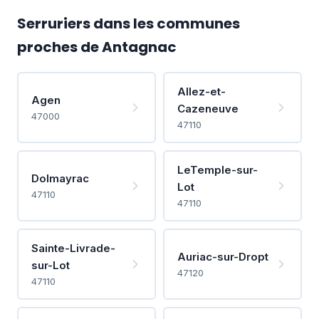
Serruriers dans les communes
proches de Antagnac
Allez-et-
Agen
Cazeneuve
47000
47110
LeTemple-sur-
Dolmayrac
Lot
47110
47110
Sainte-Livrade-
Auriac-sur-Dropt
sur-Lot
47120
47110