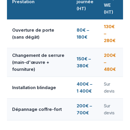
Prestation
journée
WE
(HT)
(HT)
130€
Ouverture de porte
80€ –
–
(sans dégât)
180€
280€
Changement de serrure
200€
150€ –
(main-d'œuvre +
–
380€
fourniture)
480€
400€ –
Sur
Installation blindage
1 400€
devis
200€ –
Sur
Dépannage coffre-fort
700€
devis