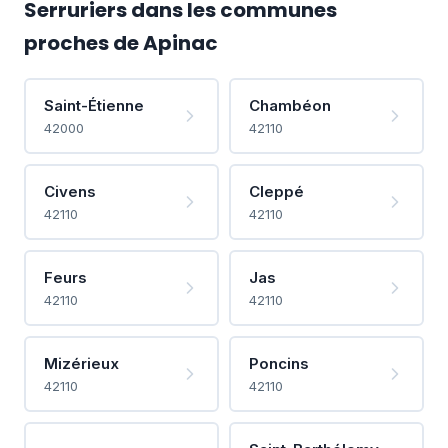
Serruriers dans les communes
proches de Apinac
Saint-Étienne
Chambéon
42000
42110
Civens
Cleppé
42110
42110
Feurs
Jas
42110
42110
Mizérieux
Poncins
42110
42110