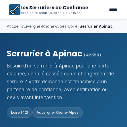
Les Serruriers de Confiance
Mise en relation · Disponible 24h/24
Accueil
›
Auvergne-Rhône-Alpes
›
Loire
›
Serrurier Apinac
Serrurier à Apinac
(42550)
Besoin d’un serrurier à Apinac pour une porte
claquée, une clé cassée ou un changement de
serrure ? Votre demande est transmise à un
partenaire de confiance, avec estimation ou
devis avant intervention.
Loire (42)
Auvergne-Rhône-Alpes