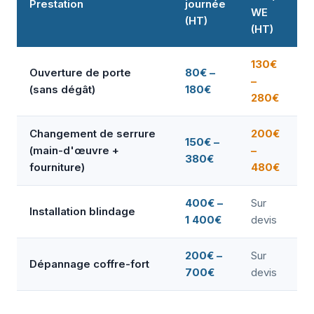
Prestation
journée
WE
(HT)
(HT)
130€
Ouverture de porte
80€ –
–
(sans dégât)
180€
280€
Changement de serrure
200€
150€ –
(main-d'œuvre +
–
380€
fourniture)
480€
400€ –
Sur
Installation blindage
1 400€
devis
200€ –
Sur
Dépannage coffre-fort
700€
devis