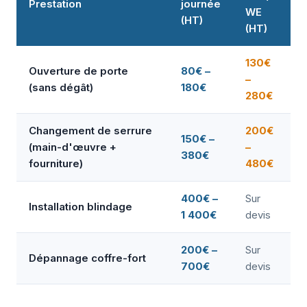
Prestation
journée
WE
(HT)
(HT)
130€
Ouverture de porte
80€ –
–
(sans dégât)
180€
280€
Changement de serrure
200€
150€ –
(main-d'œuvre +
–
380€
fourniture)
480€
400€ –
Sur
Installation blindage
1 400€
devis
200€ –
Sur
Dépannage coffre-fort
700€
devis