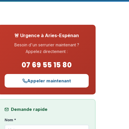
🚨 Urgence à Aries-Espénan
Besoin d'un serrurier maintenant ?
Appelez directement :
07 69 55 15 80
Appeler maintenant
Demande rapide
Nom *