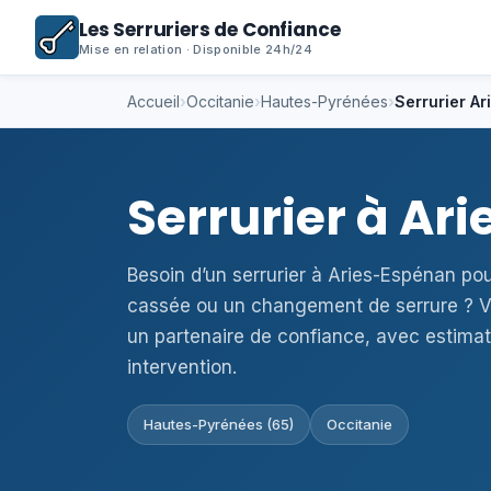
Les Serruriers de Confiance
Mise en relation · Disponible 24h/24
Accueil
›
Occitanie
›
Hautes-Pyrénées
›
Serrurier A
Serrurier à Ar
Besoin d’un serrurier à Aries-Espénan po
cassée ou un changement de serrure ? V
un partenaire de confiance, avec estimat
intervention.
Hautes-Pyrénées (65)
Occitanie