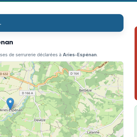
.
pénan
ises de serrurerie déclarées à
Aries-Espénan
.