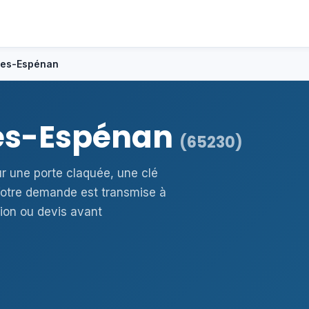
ries-Espénan
ies-Espénan
(65230)
ur une porte claquée, une clé
otre demande est transmise à
ion ou devis avant