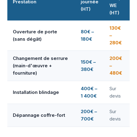
Prestation
journée
WE
(HT)
(HT)
130€
Ouverture de porte
80€ –
–
(sans dégât)
180€
280€
Changement de serrure
200€
150€ –
(main-d'œuvre +
–
380€
fourniture)
480€
400€ –
Sur
Installation blindage
1 400€
devis
200€ –
Sur
Dépannage coffre-fort
700€
devis