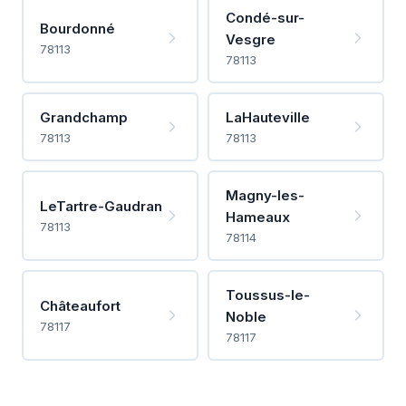
Condé-sur-
Bourdonné
Vesgre
78113
78113
Grandchamp
LaHauteville
78113
78113
Magny-les-
LeTartre-Gaudran
Hameaux
78113
78114
Toussus-le-
Châteaufort
Noble
78117
78117