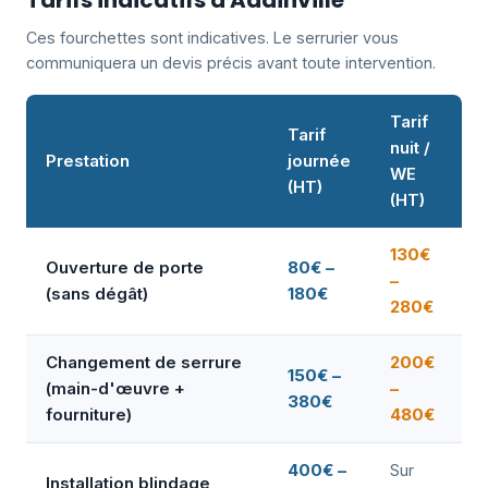
Tarifs indicatifs à Adainville
Ces fourchettes sont indicatives. Le serrurier vous
communiquera un devis précis avant toute intervention.
Tarif
Tarif
nuit /
Prestation
journée
WE
(HT)
(HT)
130€
Ouverture de porte
80€ –
–
(sans dégât)
180€
280€
Changement de serrure
200€
150€ –
(main-d'œuvre +
–
380€
fourniture)
480€
400€ –
Sur
Installation blindage