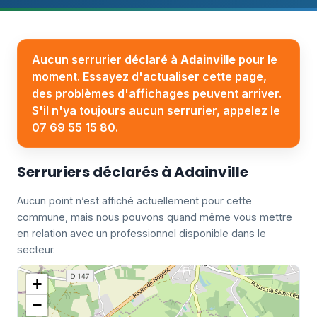
Aucun serrurier déclaré à
Adainville
pour le
moment. Essayez d'actualiser cette page,
des problèmes d'affichages peuvent arriver.
S'il n'ya toujours aucun serrurier, appelez le
07 69 55 15 80.
Serruriers déclarés à Adainville
Aucun point n’est affiché actuellement pour cette
commune, mais nous pouvons quand même vous mettre
en relation avec un professionnel disponible dans le
secteur.
+
−