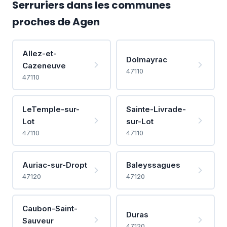
Serruriers dans les communes
proches de Agen
Allez-et-
Dolmayrac
Cazeneuve
47110
47110
LeTemple-sur-
Sainte-Livrade-
Lot
sur-Lot
47110
47110
Auriac-sur-Dropt
Baleyssagues
47120
47120
Caubon-Saint-
Duras
Sauveur
47120