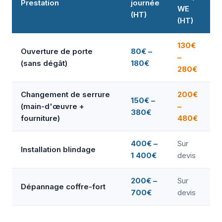
Prestation
journée
WE
(HT)
(HT)
130€
Ouverture de porte
80€ –
–
(sans dégât)
180€
280€
Changement de serrure
200€
150€ –
(main-d'œuvre +
–
380€
fourniture)
480€
400€ –
Sur
Installation blindage
1 400€
devis
200€ –
Sur
Dépannage coffre-fort
700€
devis