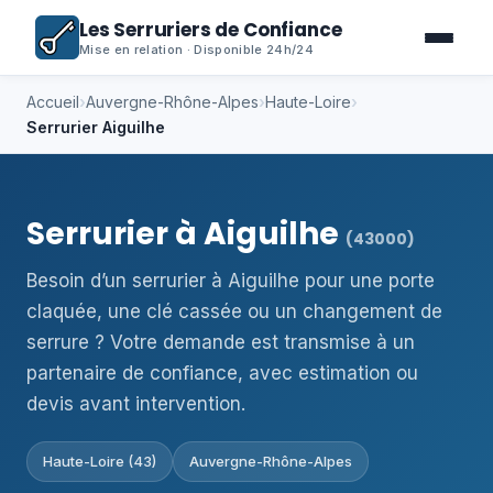
Les Serruriers de Confiance
Mise en relation · Disponible 24h/24
Accueil
›
Auvergne-Rhône-Alpes
›
Haute-Loire
›
Serrurier Aiguilhe
Serrurier à Aiguilhe
(43000)
Besoin d’un serrurier à Aiguilhe pour une porte
claquée, une clé cassée ou un changement de
serrure ? Votre demande est transmise à un
partenaire de confiance, avec estimation ou
devis avant intervention.
Haute-Loire (43)
Auvergne-Rhône-Alpes