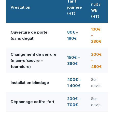
Tarif
nuit /
Prestation
journée
WE
(HT)
(HT)
130€
Ouverture de porte
80€ –
–
(sans dégât)
180€
280€
Changement de serrure
200€
150€ –
(main-d'œuvre +
–
380€
fourniture)
480€
400€ –
Sur
Installation blindage
1 400€
devis
200€ –
Sur
Dépannage coffre-fort
700€
devis