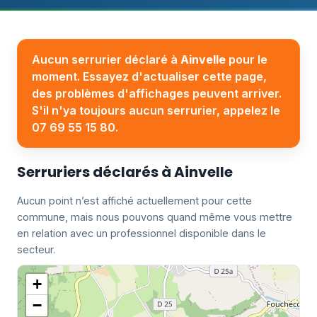
Aucun serrurier déclaré à
Ainvelle
pour le
moment. Essayez d'actualiser cette page,
des problèmes d'affichages peuvent arriver.
S'il n'ya toujours aucun serrurier, appelez le
07 69 55 15 80.
Serruriers déclarés à Ainvelle
Aucun point n’est affiché actuellement pour cette
commune, mais nous pouvons quand même vous mettre
en relation avec un professionnel disponible dans le
secteur.
+
−