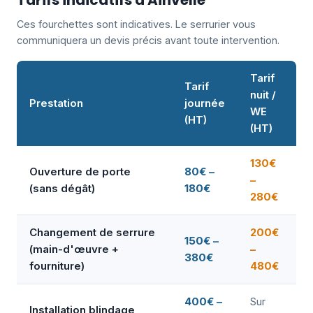
Tarifs indicatifs à Ainvelle
Ces fourchettes sont indicatives. Le serrurier vous
communiquera un devis précis avant toute intervention.
Tarif
Tarif
nuit /
Prestation
journée
WE
(HT)
(HT)
130€
Ouverture de porte
80€ –
–
(sans dégât)
180€
280€
Changement de serrure
200€
150€ –
(main-d'œuvre +
–
380€
fourniture)
480€
400€ –
Sur
Installation blindage