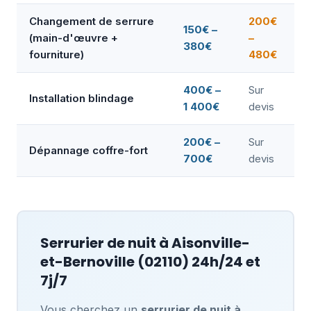
Changement de serrure
200€
150€ –
(main-d'œuvre +
–
380€
fourniture)
480€
400€ –
Sur
Installation blindage
1 400€
devis
200€ –
Sur
Dépannage coffre-fort
700€
devis
Serrurier de nuit à
Aisonville-
et-Bernoville
(02110) 24h/24 et
7j/7
Vous cherchez un
serrurier de nuit à