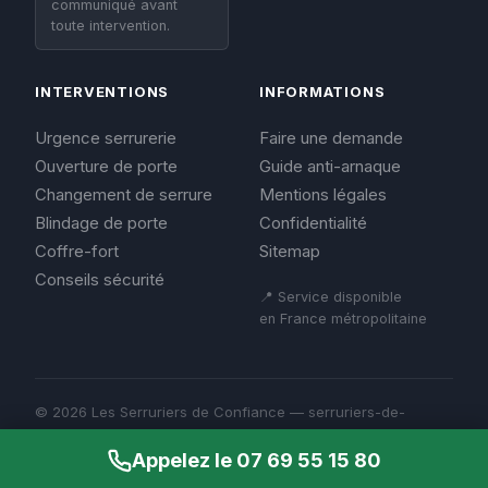
communiqué avant
toute intervention.
INTERVENTIONS
INFORMATIONS
Urgence serrurerie
Faire une demande
Ouverture de porte
Guide anti-arnaque
Changement de serrure
Mentions légales
Blindage de porte
Confidentialité
Coffre-fort
Sitemap
Conseils sécurité
📍 Service disponible
en France métropolitaine
© 2026 Les Serruriers de Confiance — serruriers-de-
confiance.fr
Mentions légales
Appelez le 07 69 55 15 80
Confidentialité
Sitemap