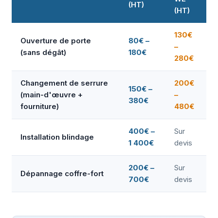
(HT)
(HT)
130€
Ouverture de porte
80€ –
–
(sans dégât)
180€
280€
Changement de serrure
200€
150€ –
(main-d'œuvre +
–
380€
fourniture)
480€
400€ –
Sur
Installation blindage
1 400€
devis
200€ –
Sur
Dépannage coffre-fort
700€
devis