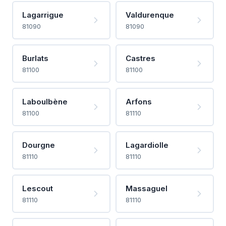
Lagarrigue
Valdurenque
81090
81090
Burlats
Castres
81100
81100
Laboulbène
Arfons
81100
81110
Dourgne
Lagardiolle
81110
81110
Lescout
Massaguel
81110
81110