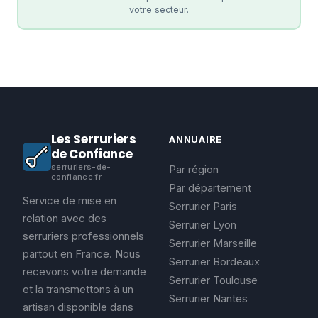
votre secteur.
Les Serruriers
ANNUAIRE
de Confiance
serruriers-de-
Par région
confiance.fr
Par département
Service de mise en
Serrurier Paris
relation avec des
Serrurier Lyon
serruriers professionnels
Serrurier Marseille
partout en France. Nous
Serrurier Bordeaux
recevons votre demande
Serrurier Toulouse
et la transmettons à un
Serrurier Nantes
artisan disponible dans