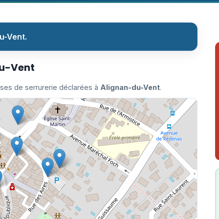
u-Vent.
du-Vent
ises de serrurerie déclarées à
Alignan-du-Vent
.