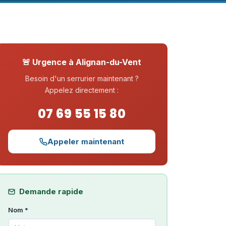
🚨 Urgence à Alignan-du-Vent
Besoin d'un serrurier maintenant ?
Appelez directement :
07 69 55 15 80
Appeler maintenant
Demande rapide
Nom *