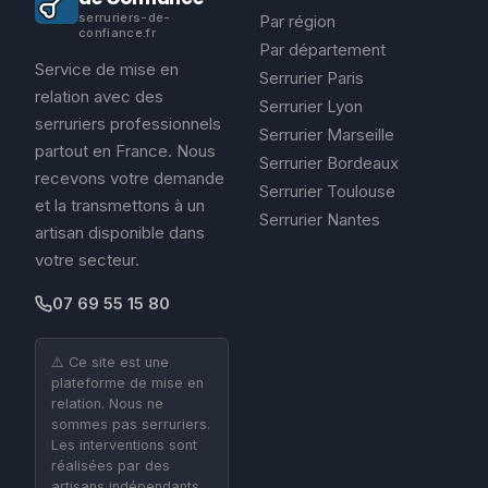
serruriers-de-
Par région
confiance.fr
Par département
Service de mise en
Serrurier Paris
relation avec des
Serrurier Lyon
serruriers professionnels
Serrurier Marseille
partout en France. Nous
Serrurier Bordeaux
recevons votre demande
Serrurier Toulouse
et la transmettons à un
Serrurier Nantes
artisan disponible dans
votre secteur.
07 69 55 15 80
⚠️ Ce site est une
plateforme de mise en
relation. Nous ne
sommes pas serruriers.
Les interventions sont
réalisées par des
artisans indépendants.