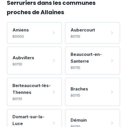
Serruriers dans les communes
proches de Allaines
Amiens
Aubercourt
80000
80110
Beaucourt-en-
Aubvillers
Santerre
80110
80110
Berteaucourt-lès-
Braches
Thennes
80110
80110
Domart-sur-la-
Démuin
Luce
80110