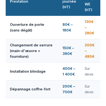
Prestation
journée
WE
(HT)
(HT)
130€
Ouverture de porte
80€ –
–
(sans dégât)
180€
280€
Changement de serrure
200€
150€ –
(main-d'œuvre +
–
380€
fourniture)
480€
400€ –
Sur
Installation blindage
1 400€
devis
200€ –
Sur
Dépannage coffre-fort
700€
devis