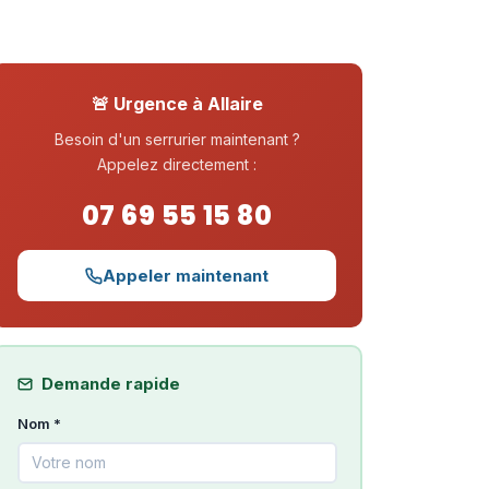
🚨 Urgence à Allaire
Besoin d'un serrurier maintenant ?
Appelez directement :
07 69 55 15 80
Appeler maintenant
Demande rapide
Nom *