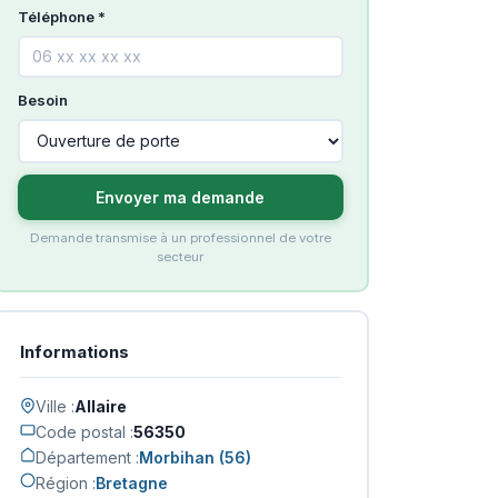
Téléphone *
Besoin
Envoyer ma demande
Demande transmise à un professionnel de votre
secteur
Informations
Ville :
Allaire
Code postal :
56350
Département :
Morbihan (56)
Région :
Bretagne