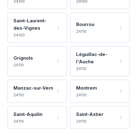
24100
24100
Saint-Laurent-
Bourrou
des-Vignes
24110
24100
Léguillac-de-
Grignols
l'Auche
24110
24110
Manzac-sur-Vern
Montrem
24110
24110
Saint-Aquilin
Saint-Astier
24110
24110