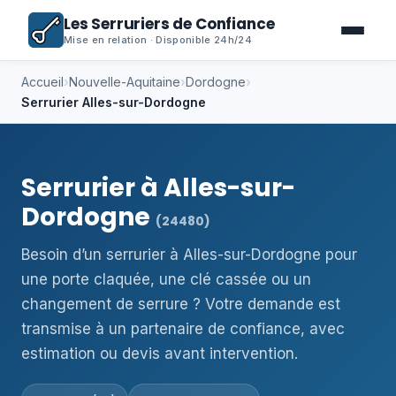
Les Serruriers de Confiance
Mise en relation · Disponible 24h/24
Accueil
›
Nouvelle-Aquitaine
›
Dordogne
›
Serrurier Alles-sur-Dordogne
Serrurier à Alles-sur-
Dordogne
(24480)
Besoin d’un serrurier à Alles-sur-Dordogne pour
une porte claquée, une clé cassée ou un
changement de serrure ? Votre demande est
transmise à un partenaire de confiance, avec
estimation ou devis avant intervention.