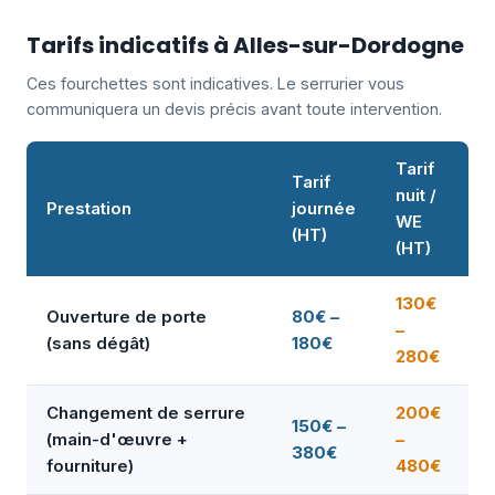
Tarifs indicatifs à Alles-sur-Dordogne
Ces fourchettes sont indicatives. Le serrurier vous
communiquera un devis précis avant toute intervention.
Tarif
Tarif
nuit /
Prestation
journée
WE
(HT)
(HT)
130€
Ouverture de porte
80€ –
–
(sans dégât)
180€
280€
Changement de serrure
200€
150€ –
(main-d'œuvre +
–
380€
fourniture)
480€