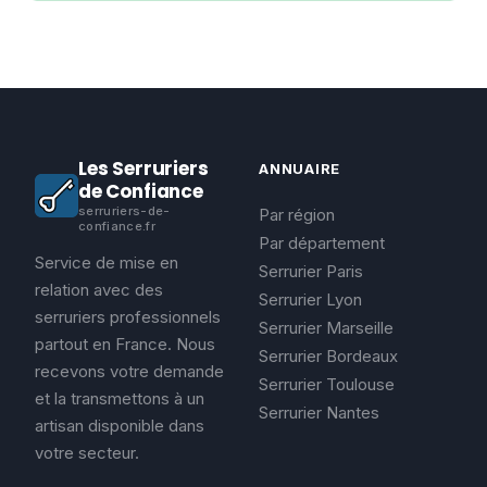
Les Serruriers
ANNUAIRE
de Confiance
serruriers-de-
Par région
confiance.fr
Par département
Service de mise en
Serrurier Paris
relation avec des
Serrurier Lyon
serruriers professionnels
Serrurier Marseille
partout en France. Nous
Serrurier Bordeaux
recevons votre demande
Serrurier Toulouse
et la transmettons à un
Serrurier Nantes
artisan disponible dans
votre secteur.