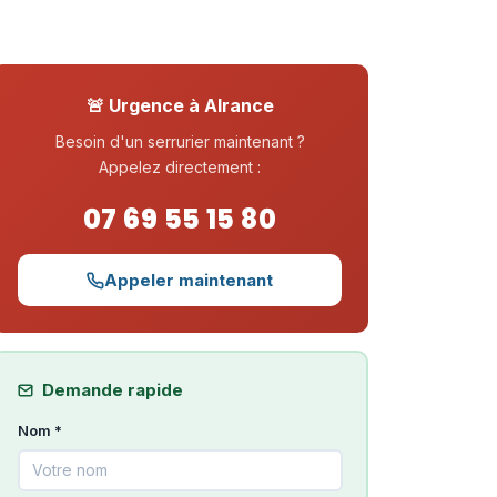
🚨 Urgence à Alrance
Besoin d'un serrurier maintenant ?
Appelez directement :
07 69 55 15 80
Appeler maintenant
Demande rapide
Nom *