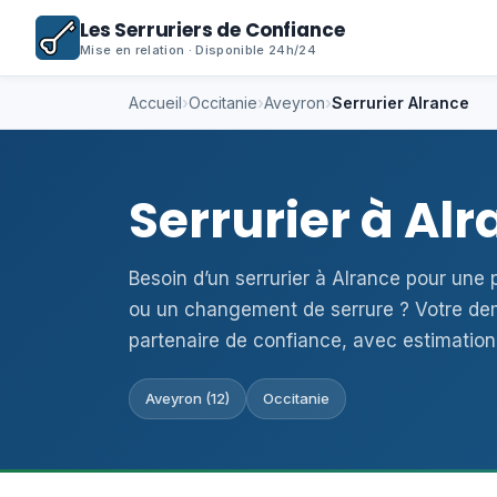
Les Serruriers de Confiance
Mise en relation · Disponible 24h/24
Accueil
›
Occitanie
›
Aveyron
›
Serrurier Alrance
Serrurier à Al
Besoin d’un serrurier à Alrance pour une
ou un changement de serrure ? Votre de
partenaire de confiance, avec estimation
Aveyron (12)
Occitanie