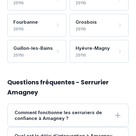
25110
25110
Fourbanne
Grosbois
25110
25110
Guillon-les-Bains
Hyèvre-Magny
25110
25110
Questions fréquentes - Serrurier
Amagney
Comment fonctionne les serruriers de
confiance à Amagney ?
Quel est le délai d'intervention à Amagney