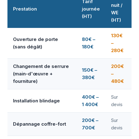
Tarif
nuit /
Prestation
journée
WE
(HT)
(HT)
130€
Ouverture de porte
80€ –
–
(sans dégât)
180€
280€
Changement de serrure
200€
150€ –
(main-d'œuvre +
–
380€
fourniture)
480€
400€ –
Sur
Installation blindage
1 400€
devis
200€ –
Sur
Dépannage coffre-fort
700€
devis