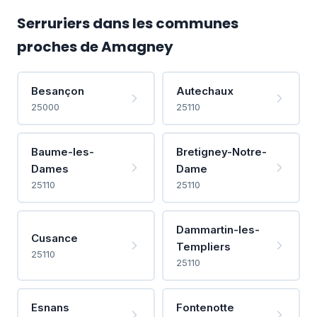
Serruriers dans les communes
proches de Amagney
Besançon
Autechaux
25000
25110
Baume-les-
Bretigney-Notre-
Dames
Dame
25110
25110
Dammartin-les-
Cusance
Templiers
25110
25110
Esnans
Fontenotte