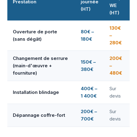
Prestation
journée
WE
(HT)
(HT)
130€
Ouverture de porte
80€ –
–
(sans dégât)
180€
280€
Changement de serrure
200€
150€ –
(main-d'œuvre +
–
380€
fourniture)
480€
400€ –
Sur
Installation blindage
1 400€
devis
200€ –
Sur
Dépannage coffre-fort
700€
devis