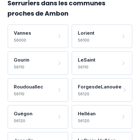
Serruriers dans les communes
proches de Ambon
Vannes
Lorient
56000
56100
Gourin
LeSaint
56110
56110
Roudouallec
ForgesdeLanouée
56110
56120
Guégon
Helléan
56120
56120