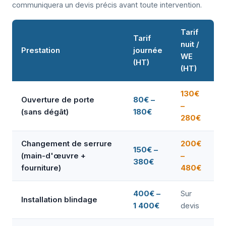
communiquera un devis précis avant toute intervention.
Tarif
Tarif
nuit /
Prestation
journée
WE
(HT)
(HT)
130€
Ouverture de porte
80€ –
–
(sans dégât)
180€
280€
Changement de serrure
200€
150€ –
(main-d'œuvre +
–
380€
fourniture)
480€
400€ –
Sur
Installation blindage
1 400€
devis