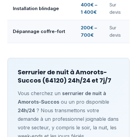
400€ –
Sur
Installation blindage
1 400€
devis
200€ –
Sur
Dépannage coffre-fort
700€
devis
Serrurier de nuit à
Amorots-
Succos
(64120) 24h/24 et 7j/7
Vous cherchez un
serrurier de nuit à
Amorots-Succos
ou un pro disponible
24h/24
? Nous transmettons votre
demande à un professionnel joignable dans
votre secteur, y compris le soir, la nuit, les
week-ends et les jours fériés.