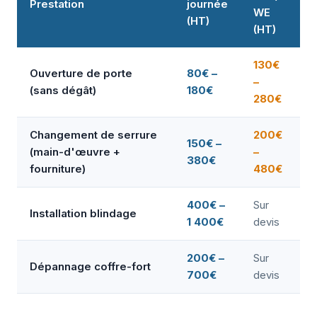
Prestation
journée
WE
(HT)
(HT)
130€
Ouverture de porte
80€ –
–
(sans dégât)
180€
280€
Changement de serrure
200€
150€ –
(main-d'œuvre +
–
380€
fourniture)
480€
400€ –
Sur
Installation blindage
1 400€
devis
200€ –
Sur
Dépannage coffre-fort
700€
devis