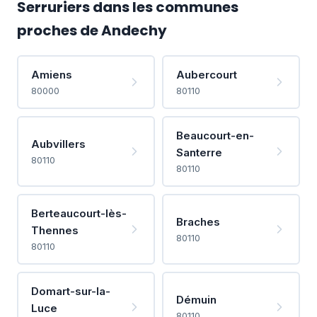
Serruriers dans les communes
proches de Andechy
Amiens
Aubercourt
80000
80110
Beaucourt-en-
Aubvillers
Santerre
80110
80110
Berteaucourt-lès-
Braches
Thennes
80110
80110
Domart-sur-la-
Démuin
Luce
80110