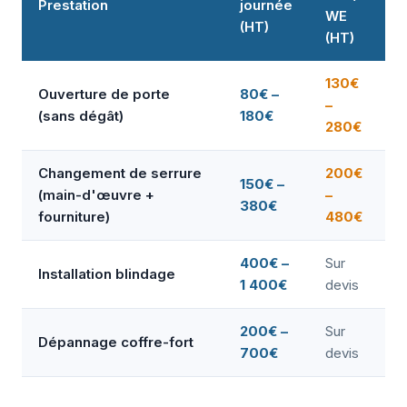
Prestation
journée
WE
(HT)
(HT)
130€
Ouverture de porte
80€ –
–
(sans dégât)
180€
280€
Changement de serrure
200€
150€ –
(main-d'œuvre +
–
380€
fourniture)
480€
400€ –
Sur
Installation blindage
1 400€
devis
200€ –
Sur
Dépannage coffre-fort
700€
devis