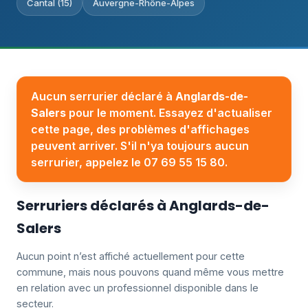
Cantal (15)
Auvergne-Rhône-Alpes
Aucun serrurier déclaré à
Anglards-de-
Salers
pour le moment. Essayez d'actualiser
cette page, des problèmes d'affichages
peuvent arriver. S'il n'ya toujours aucun
serrurier, appelez le 07 69 55 15 80.
Serruriers déclarés à Anglards-de-
Salers
Aucun point n’est affiché actuellement pour cette
commune, mais nous pouvons quand même vous mettre
en relation avec un professionnel disponible dans le
secteur.