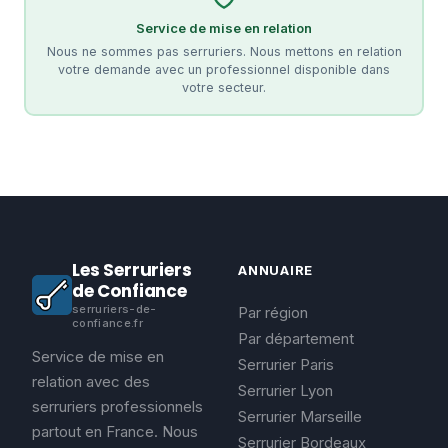
Service de mise en relation
Nous ne sommes pas serruriers. Nous mettons en relation
votre demande avec un professionnel disponible dans
votre secteur.
Les Serruriers
ANNUAIRE
de Confiance
serruriers-de-
Par région
confiance.fr
Par département
Service de mise en
Serrurier Paris
relation avec des
Serrurier Lyon
serruriers professionnels
Serrurier Marseille
partout en France. Nous
Serrurier Bordeaux