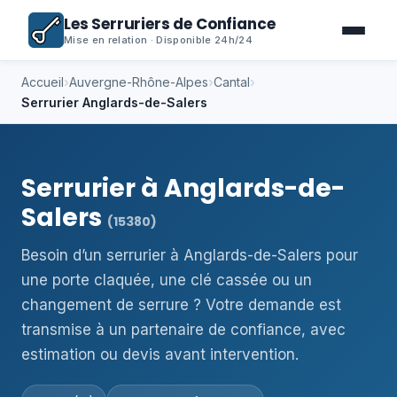
Les Serruriers de Confiance
Mise en relation · Disponible 24h/24
Accueil
›
Auvergne-Rhône-Alpes
›
Cantal
›
Serrurier Anglards-de-Salers
Serrurier à Anglards-de-
Salers
(15380)
Besoin d’un serrurier à Anglards-de-Salers pour
une porte claquée, une clé cassée ou un
changement de serrure ? Votre demande est
transmise à un partenaire de confiance, avec
estimation ou devis avant intervention.