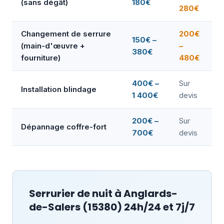
(sans dégât)
180€
280€
Changement de serrure
200€
150€ –
(main-d'œuvre +
–
380€
fourniture)
480€
400€ –
Sur
Installation blindage
1 400€
devis
200€ –
Sur
Dépannage coffre-fort
700€
devis
Serrurier de nuit à
Anglards-
de-Salers
(15380) 24h/24 et 7j/7