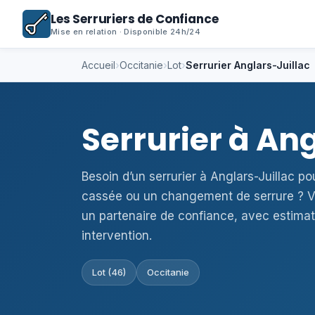
Les Serruriers de Confiance
Mise en relation · Disponible 24h/24
Accueil
›
Occitanie
›
Lot
›
Serrurier Anglars-Juillac
Serrurier à An
Besoin d’un serrurier à Anglars-Juillac p
cassée ou un changement de serrure ? V
un partenaire de confiance, avec estimat
intervention.
Lot (46)
Occitanie