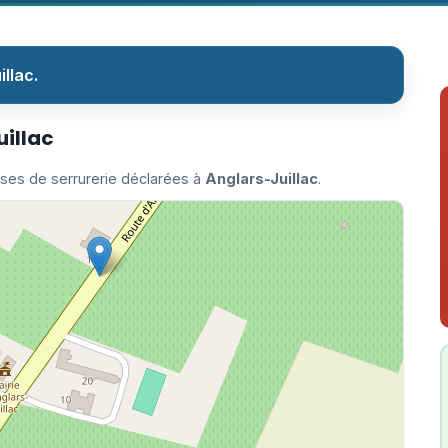
llac.
uillac
ises de serrurerie déclarées à
Anglars-Juillac
.