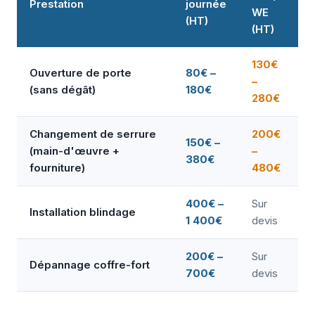
Prestation
journée
WE
(HT)
(HT)
130€
Ouverture de porte
80€ –
–
(sans dégât)
180€
280€
Changement de serrure
200€
150€ –
(main-d'œuvre +
–
380€
fourniture)
480€
400€ –
Sur
Installation blindage
1 400€
devis
200€ –
Sur
Dépannage coffre-fort
700€
devis