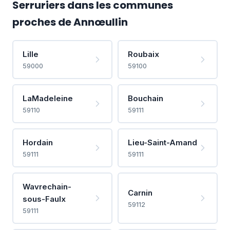
Serruriers dans les communes
proches de Annœullin
Lille
Roubaix
59000
59100
LaMadeleine
Bouchain
59110
59111
Hordain
Lieu-Saint-Amand
59111
59111
Wavrechain-
Carnin
sous-Faulx
59112
59111