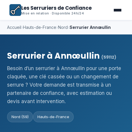
Les Serruriers de Confiance
Mise en relation · Disponible 24h/24
Accueil
›
Hauts-de-France
›
Nord
›
Serrurier Annœullin
Serrurier à Annœullin
(59112)
Besoin d’un serrurier à Annœullin pour une porte
claquée, une clé cassée ou un changement de
serrure ? Votre demande est transmise à un
partenaire de confiance, avec estimation ou
devis avant intervention.
Nord (59)
Hauts-de-France