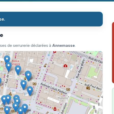
se.
se
ises de serrurerie déclarées à
Annemasse
.