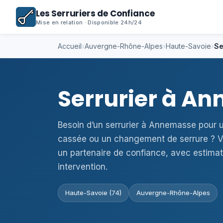
Les Serruriers de Confiance
Mise en relation · Disponible 24h/24
Accueil
›
Auvergne-Rhône-Alpes
›
Haute-Savoie
›
Se
Serrurier à A
Besoin d’un serrurier à Annemasse pour u
cassée ou un changement de serrure ? V
un partenaire de confiance, avec estimat
intervention.
Haute-Savoie (74)
Auvergne-Rhône-Alpes