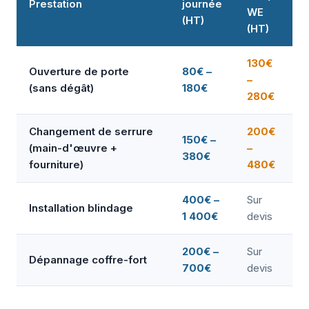
Prestation
journée
WE
(HT)
(HT)
130€
Ouverture de porte
80€ –
–
(sans dégât)
180€
280€
Changement de serrure
200€
150€ –
(main-d'œuvre +
–
380€
fourniture)
480€
400€ –
Sur
Installation blindage
1 400€
devis
200€ –
Sur
Dépannage coffre-fort
700€
devis