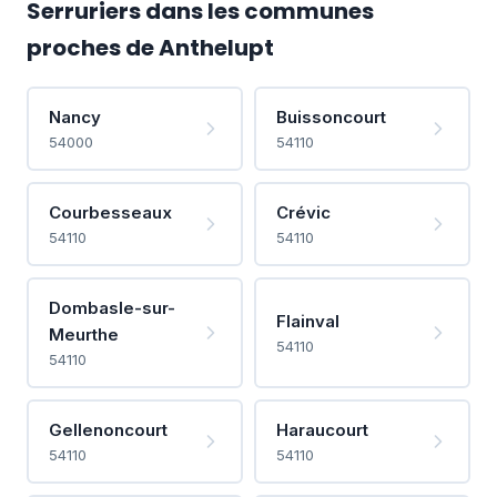
Serruriers dans les communes
proches de Anthelupt
Nancy
Buissoncourt
54000
54110
Courbesseaux
Crévic
54110
54110
Dombasle-sur-
Flainval
Meurthe
54110
54110
Gellenoncourt
Haraucourt
54110
54110