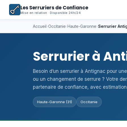
Les Serruriers de Confiance
Mise en relation · Disponible 24h/24
Accueil
›
Occitanie
›
Haute-Garonne
›
Serrurier Ant
Serrurier à An
Besoin d’un serrurier à Antignac pour un
ou un changement de serrure ? Votre de
partenaire de confiance, avec estimation
Haute-Garonne (31)
Occitanie