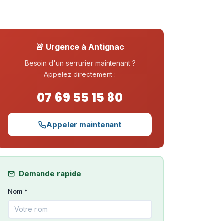
🚨 Urgence à Antignac
Besoin d'un serrurier maintenant ?
Appelez directement :
07 69 55 15 80
Appeler maintenant
Demande rapide
Nom *