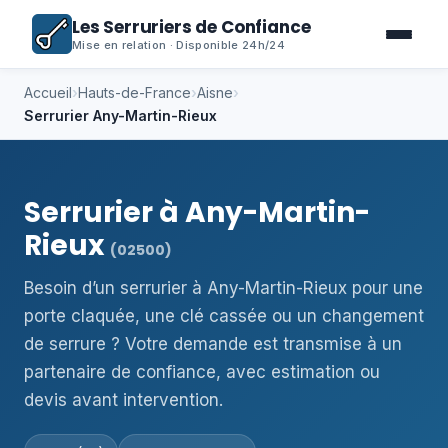
Les Serruriers de Confiance
Mise en relation · Disponible 24h/24
Accueil
›
Hauts-de-France
›
Aisne
›
Serrurier Any-Martin-Rieux
Serrurier à Any-Martin-
Rieux
(02500)
Besoin d’un serrurier à Any-Martin-Rieux pour une
porte claquée, une clé cassée ou un changement
de serrure ? Votre demande est transmise à un
partenaire de confiance, avec estimation ou
devis avant intervention.