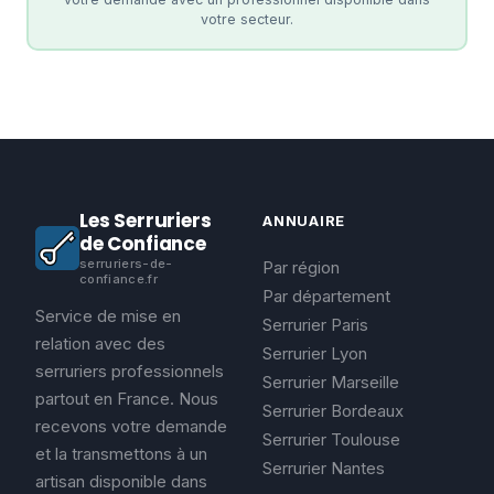
votre secteur.
Les Serruriers
ANNUAIRE
de Confiance
serruriers-de-
Par région
confiance.fr
Par département
Service de mise en
Serrurier Paris
relation avec des
Serrurier Lyon
serruriers professionnels
Serrurier Marseille
partout en France. Nous
Serrurier Bordeaux
recevons votre demande
Serrurier Toulouse
et la transmettons à un
Serrurier Nantes
artisan disponible dans