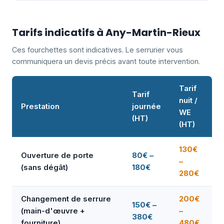
Tarifs indicatifs à Any-Martin-Rieux
Ces fourchettes sont indicatives. Le serrurier vous
communiquera un devis précis avant toute intervention.
Tarif
Tarif
nuit /
Prestation
journée
WE
(HT)
(HT)
130€
Ouverture de porte
80€ –
–
(sans dégât)
180€
280€
Changement de serrure
200€
150€ –
(main-d'œuvre +
–
380€
fourniture)
480€