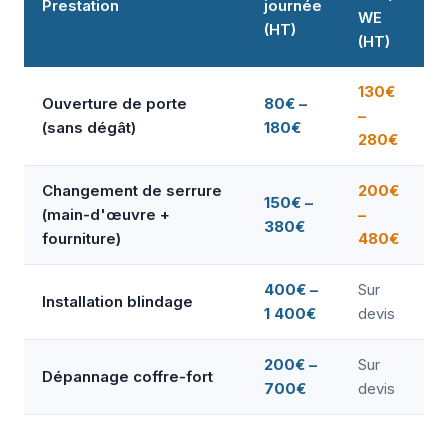
Prestation
journée
WE
(HT)
(HT)
130€
Ouverture de porte
80€ –
–
(sans dégât)
180€
280€
Changement de serrure
200€
150€ –
(main-d'œuvre +
–
380€
fourniture)
480€
400€ –
Sur
Installation blindage
1 400€
devis
200€ –
Sur
Dépannage coffre-fort
700€
devis